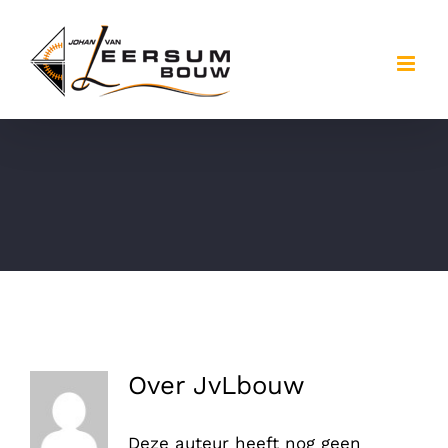
Ga
naar
inhoud
Over
JvLbouw
Deze auteur heeft nog geen