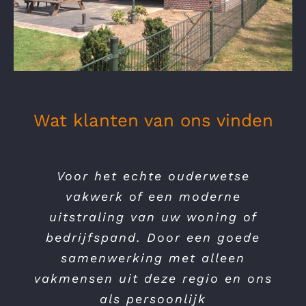
Wat klanten van ons vinden
Het bouwtraject was voor ons
Voor het echte ouderwetse
een bijzonder prettige ervaring.
vakwerk of een moderne
Vanaf de eerste kennismaking tot
uitstraling van uw woning of
en met de oplevering is het hele
bedrijfspand. Door een goede
proces zeer goed verlopen mede
samenwerking met alleen
dankzij het persoonlijke contact!
vakmensen uit deze regio en ons
Kwaliteit, flexibiliteit en
als persoonlijk