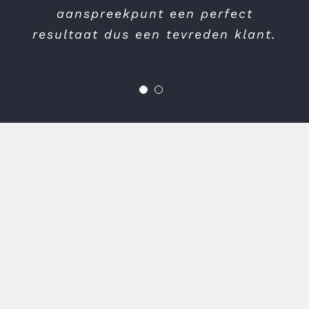
transparantie staan duidelijk
aanspreekpunt een perfect
resultaat dus een tevreden klant.
hoog in het vaandel bij Van
Leersum Bouw!